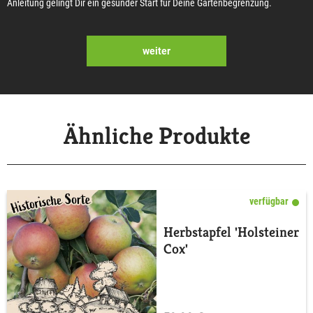
Anleitung gelingt Dir ein gesunder Start für Deine Gartenbegrenzung.
weiter
Ähnliche Produkte
verfügbar
Herbstapfel 'Holsteiner
Cox'