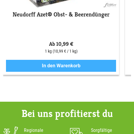
Neudorff Azet® Obst- & Beerendünger
S
Ab 10,99 €
1 kg
(10,99 € / 1 kg)
In den Warenkorb
Bei uns profitierst du
Regionale
Sorgfältige