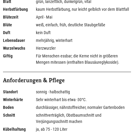
Blatt
grün, lanzettlich, dunkelgrün, vital
Herbstfärbung
kaum Herbstfärbung, nur leicht gelblich vor dem Blattfall
Blütezeit
April - Mai
Blüte
weiß, einfach, früh, deutliche Staubgefäße
Duft
kein Duft
Lebensdauer
mehrjährig, winterhart
Wurzelwuchs
Herzwurzler
Giftig
Für Menschen essbar; die Kerne nicht in größeren
Mengen mitessen (enthalten Blausäureglykoside).
Anforderungen & Pflege
Standort
sonnig - halbschattig
Winterhärte
Sehr winterhart bis etwa -30°C.
Boden
durchlässiger, nährstoffreicher, normaler Gartenboden
Schnitt
schnittverträglich, Obstbaumschnitt und
Verjüngungsschnitt machen
Kübelhaltung
ja, ab 75 - 120 Liter