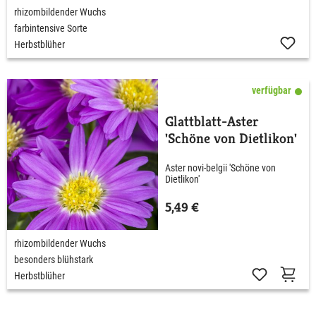
rhizombildender Wuchs
farbintensive Sorte
Herbstblüher
verfügbar
Glattblatt-Aster
'Schöne von Dietlikon'
Aster novi-belgii 'Schöne von
Dietlikon'
5,49 €
rhizombildender Wuchs
besonders blühstark
Herbstblüher