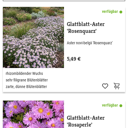
verfügbar
Glattblatt-Aster
'Rosenquarz'
Aster novi-belgii 'Rosenquarz'
5,49 €
rhizombildender Wuchs
sehr filigrane Blütenblätter
zarte, dünne Blütenblätter
verfügbar
Glattblatt-Aster
'Rosaperle'