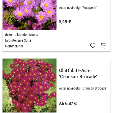
Aster novi-belgii 'Rosaperle'
5,49 €
rhizombildender Wuchs
farbintensive Sorte
Herbstblüher
Glattblatt-Aster
'Crimson Brocade'
Aster novi-belgii 'Crimson Brocade'
Ab 6,37 €