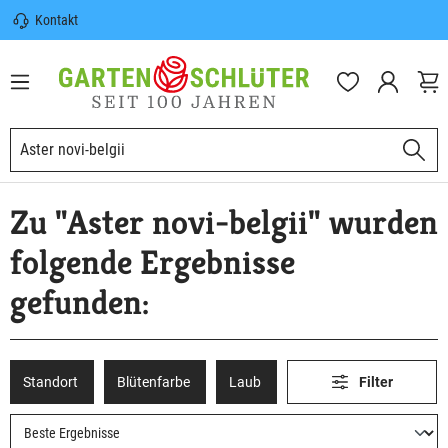
Kontakt
nhalt springen
Sicherer Versand | Versandkostenfrei
(DE) ab 100€
Garten-Schlüter Anwachsgarantie
Zu "Aster novi-belgii" wurden
folgende Ergebnisse
gefunden:
Standort
Blütenfarbe
Laub
Filter