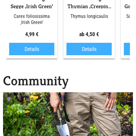
Segge ‚Irish Green‘
Thymian ‚Creeping
Gold
Red‘
Carex foliosissima
Thymus longicaulis
Soli
‚Irish Green‘
4,99 €
ab 4,50 €
Details
Details
Community