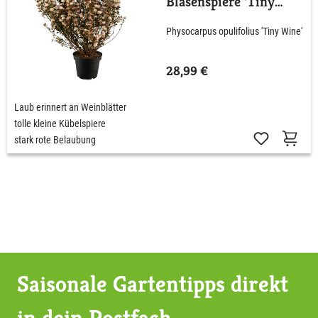
Blasenspiere 'Tiny
Wine'
Physocarpus opulifolius 'Tiny Wine'
28,99 €
Laub erinnert an Weinblätter
tolle kleine Kübelspiere
stark rote Belaubung
Saisonale Gartentipps direkt
in dein Postfach