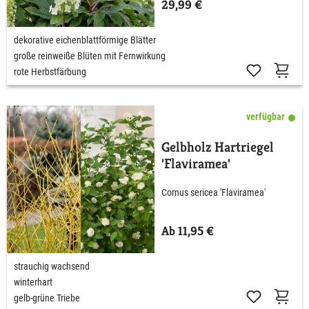
29,99 €
dekorative eichenblattförmige Blätter
große reinweiße Blüten mit Fernwirkung
rote Herbstfärbung
verfügbar
Gelbholz Hartriegel
'Flaviramea'
Cornus sericea 'Flaviramea'
Ab 11,95 €
strauchig wachsend
winterhart
gelb-grüne Triebe