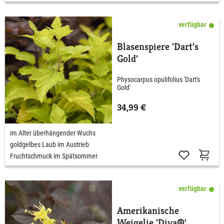
verfügbar
Blasenspiere 'Dart's
Gold'
Physocarpus opulifolius 'Dart's
Gold'
34,99 €
im Alter überhängender Wuchs
goldgelbes Laub im Austrieb
Fruchtschmuck im Spätsommer
verfügbar
Amerikanische
Weigelie 'Diva®'