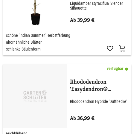
Liquidambar styraciflua 'Slender
Silhouette'
Ab 39,99 €
schöne 'Indian Summer' Herbstfärbung
ahornähnliche Blätter
schlanke Säulenform
verfügbar
Rhododendron
'Easydendron®
Dufthecke' wß C5 40 -
Rhododendron Hybride 'Dufthecke'
50 cm
Ab 36,99 €
reichblühend