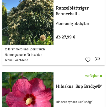
Runzelblättriger
Schneeball
rhytidophyllum
Viburnum rhytidophyllum
Ab 27,99 €
toller immergrüner Zierstrauch
Nahrungsquelle für Insekten
schnell wachsend
verfügbar
Hibiskus 'Sup Bridge®'
Hibiscus syriaca 'Sup'Bridge'