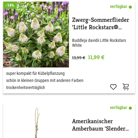
-14%
verfügbar
Zwerg-Sommerflieder
'Little Rockstars®
White'
Buddleja davidii Little Rockstars
White
11,99 €
13,99 €
super kompakt für Kübelpflanzung
schön in kleinen Gruppen mit anderen Farben
trockenheitsverträglich
verfügbar
Amerikanischer
Amberbaum 'Slender
Silhouette'