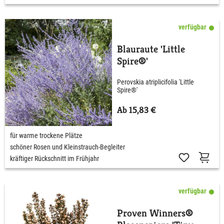
verfügbar
Blauraute 'Little
Spire®'
Perovskia atriplicifolia 'Little
Spire®'
Ab 15,83 €
für warme trockene Plätze
schöner Rosen und Kleinstrauch-Begleiter
kräftiger Rückschnitt im Frühjahr
verfügbar
Proven Winners®