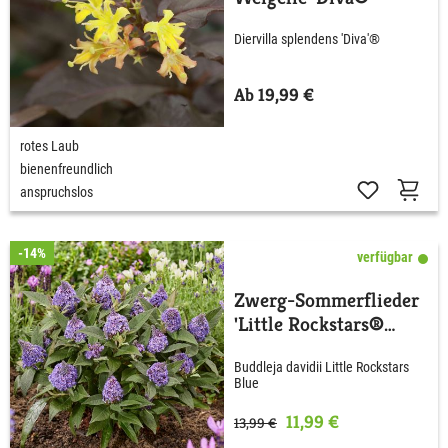
Diervilla splendens 'Diva'®
Ab 19,99 €
rotes Laub
bienenfreundlich
anspruchslos
-14%
verfügbar
Zwerg-Sommerflieder
'Little Rockstars®
Blue'
Buddleja davidii Little Rockstars
Blue
11,99 €
13,99 €