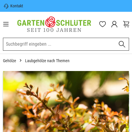
Kontakt
nhalt springen
Sicherer Versand | Versandkostenfrei
(DE) ab 100€
Garten-Schlüter Anwachsgarantie
Gehölze
Laubgehölze nach Themen