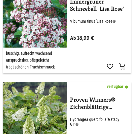
Immergrüner
Schneeball 'Lisa Rose'
Viburnum tinus 'Lisa Rose®'
Ab 18,99 €
buschig, aufrecht wachsend
anspruchslos, pflegeleicht
trägt schönen Fruchtschmuck
verfügbar
Proven Winners®
Eichenblättrige
Hortensie 'Gatsby®
Hydrangea quercifolia 'Gatsby
Girl'
Girl®'