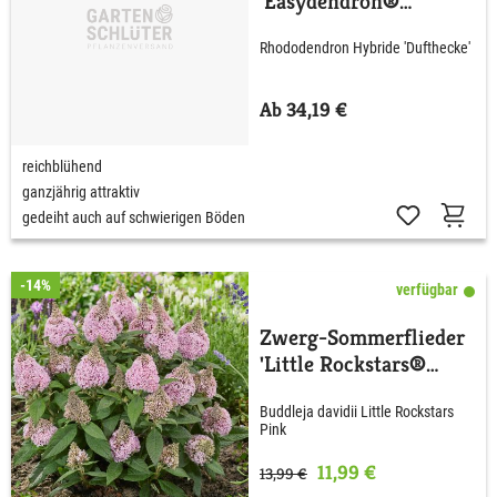
'Easydendron®
Dufthecke' Lila
Rhododendron Hybride 'Dufthecke'
Ab 34,19 €
reichblühend
ganzjährig attraktiv
gedeiht auch auf schwierigen Böden
-14%
verfügbar
Zwerg-Sommerflieder
'Little Rockstars®
Pink'
Buddleja davidii Little Rockstars
Pink
11,99 €
13,99 €