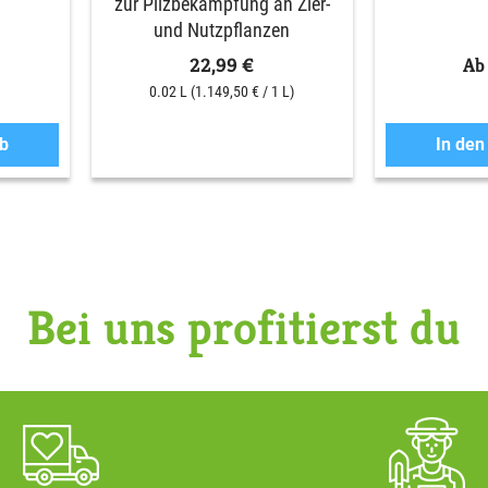
zur Pilzbekämpfung an Zier-
und Nutzpflanzen
22,99 €
Ab
0.02 L
(1.149,50 € / 1 L)
b
In de
Bei uns profitierst du