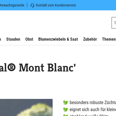
 Anwachsgarantie
Kontakt zum Kundenservice
n
Stauden
Obst
Blumenzwiebeln & Saat
Zubehör
Themen
al® Mont Blanc'
besonders robuste Zücht
eignet sich auch für klei