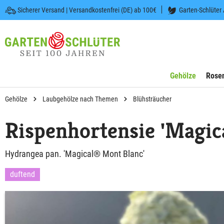
Sicherer Versand | Versandkostenfrei (DE) ab 100€
Garten-Schlüter
 springen
Zur Hauptnavigation springen
Gehölze
Rose
Gehölze
Laubgehölze nach Themen
Blühsträucher
Rispenhortensie 'Magic
Hydrangea pan. 'Magical® Mont Blanc'
duftend