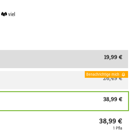
viel
19,99 €
Benachrichtige mich
26,49 €
38,99 €
38,99 €
1 Pfla