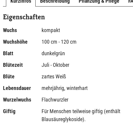
Kurzinfos
Beschreibung
Pflanzung & Pflege
F
Eigenschaften
Wuchs
kompakt
Wuchshöhe
100 cm - 120 cm
Blatt
dunkelgrün
Blütezeit
Juli - Oktober
Blüte
zartes Weiß
Lebensdauer
mehrjährig, winterhart
Wurzelwuchs
Flachwurzler
Giftig
Für Menschen teilweise giftig (enthält
Blausäureglykoside).