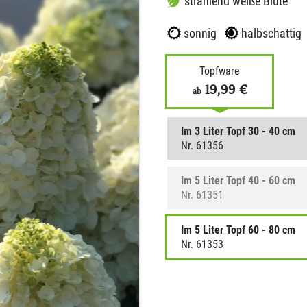
strahlend weiße Blüte
sonnig
halbschattig
Topfware
19,99 €
ab
Im 3 Liter Topf 30 - 40 cm
Nr. 61356
Im 5 Liter Topf 40 - 60 cm
Nr. 61351
Im 5 Liter Topf 60 - 80 cm
Nr. 61353